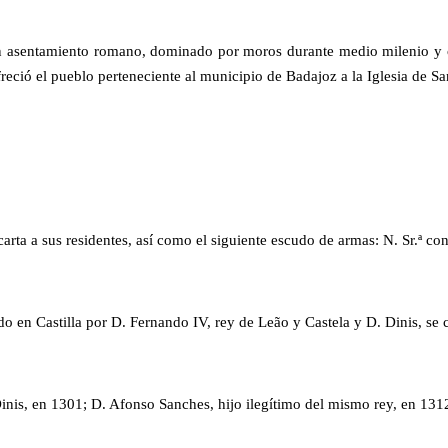
n asentamiento romano, dominado por moros durante medio milenio y co
reció el pueblo perteneciente al municipio de Badajoz a la Iglesia de Sa
arta a sus residentes, así como el siguiente escudo de armas: N. Sr.ª con
o en Castilla por D. Fernando IV, rey de Leão y Castela y D. Dinis, se 
is, en 1301; D. Afonso Sanches, hijo ilegítimo del mismo rey, en 131