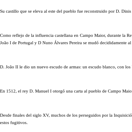
Su castillo que se eleva al este del pueblo fue reconstruido por D. Din
Como reflejo de la influencia castellana en Campo Maior, durante la Revo
João I de Portugal y D Nuno Álvares Pereira se mudó decididamente al A
D. João II le dio un nuevo escudo de armas: un escudo blanco, con los br
En 1512, el rey D. Manuel I otorgó una carta al pueblo de Campo Maio
Desde finales del siglo XV, muchos de los perseguidos por la Inquisic
estos fugitivos.