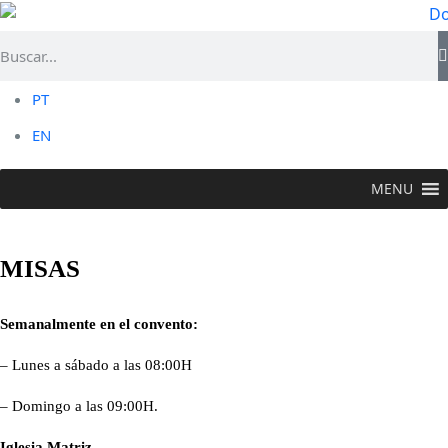
PT
EN
MENU
CAMPO MAIOR
> Informações Útiles >
Misas
MISAS
Semanalmente en el convento:
– Lunes a sábado a las 08:00H
– Domingo a las 09:00H.
Iglesia Matriz