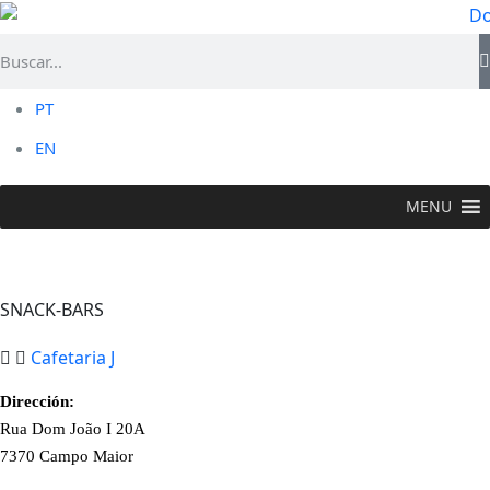
PT
EN
MENU
PROBAR >
Flor Gastronómica
>
Snack-Bars
SNACK-BARS
Cafetaria J
Dirección:
Rua Dom João I 20A
7370 Campo Maior