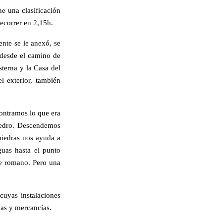
e una clasificación
ecorrer en 2,15h.
ente se le anexó, se
 desde el camino de
sterna y la Casa del
l exterior, también
contramos lo que era
Pedro. Descendemos
piedras nos ayuda a
guas hasta el punto
te romano. Pero una
uyas instalaciones
nas y mercancías.