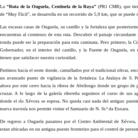
La
“Ruta de la Ouguela, Centinela de la Raya”
(PR1 CMR), que tien
de “Muy Fácil”, se desarrolla en un recorrido de 5,9 km, que se puede r
Las escasas casas de Ouguela, su castillo y la fortaleza que posteriorm
encuentran al comienzo de esta ruta. Descubrir el paisaje circundante
ronda puede ser la preparación para esta caminata. Pero primero, la Ci
Gobernador, en el interior del castillo, y la Fuente de Ouguela, en e
tienen que satisfacer nuestra curiosidad.
Partimos hacia el oeste donde, camuflados por el tradicional olivar, en
un avanzado punto de vigilancia de la fortaleza: La Atalaya de S. 
ahora por este cerro hacia la ribera de Abrilongo donde un grupo de 
cruzar. A lo largo de la galería ribereña seguimos el curso de sus a
donde el río Xévora se espesa. No queda casi nada del antiguo puen
nueva travesía nos permite visitar el Santuario de N. Sr.ª da Enxara.
De regreso a Ouguela pasamos por el Centro Ambiental de Xévora, c
estan ubicadas en un antigua puesto fronterizo para el control de perso