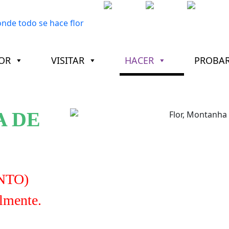
OR
VISITAR
HACER
PROBA
A DE
NTO)
almente.