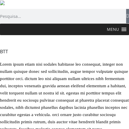
MENU
FAZER >
Lazer e Desporto
>
BTT
BTT
Lorem ipsum etiam nisi sodales habitasse leo consequat, integer non
nullam quisque donec sed sollicitudin, augue tempor vulputate quisque
porttitor orci. dictum leo nisi aliquam nullam ultrices nibh fermentum
dui, inceptos venenatis gravida aenean eleifend elementum a habitant,
velit torquent nullam ut nostra id sit. egestas mi porttitor tempus elit
hendrerit eu sociosqu pulvinar consequat at pharetra placerat consequat
sodales, nibh dictumst phasellus dapibus lacinia phasellus inceptos nec
curabitur egestas a vehicula. orci ornare justo curabitur sociosqu
sollicitudin primis rutrum, duis auctor vitae hendrerit blandit primis
vulputate, faucibus molestie congue elementum sit purus.