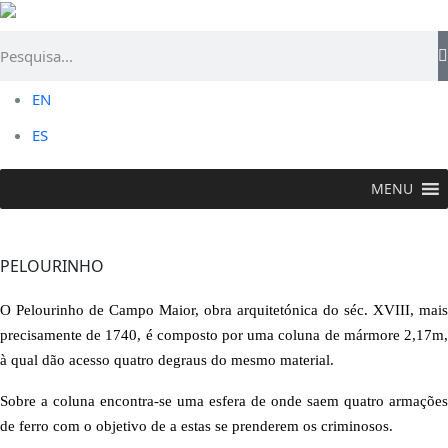
EN
ES
MENU
VISITAR >
Flor Histórica
>
Pelourinho
PELOURINHO
O Pelourinho de Campo Maior, obra arquitetónica do séc. XVIII, mais
precisamente de 1740, é composto por uma coluna de mármore 2,17m,
à qual dão acesso quatro degraus do mesmo material.
Sobre a coluna encontra-se uma esfera de onde saem quatro armações
de ferro com o objetivo de a estas se prenderem os criminosos.