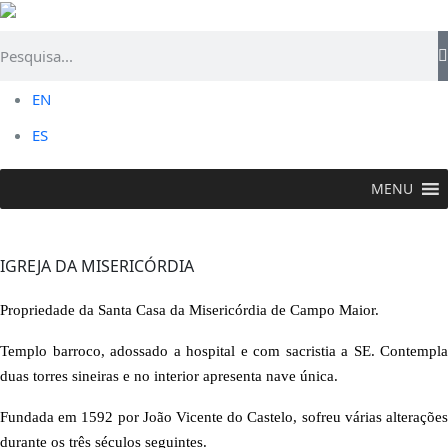
EN
ES
MENU
VISITAR >
Flor Religiosa
>
Igreja da Misericórdia
IGREJA DA MISERICÓRDIA
Propriedade da Santa Casa da Misericórdia de Campo Maior.
Templo barroco, adossado a hospital e com sacristia a SE. Contempla
duas torres sineiras e no interior apresenta nave única.
Fundada em 1592 por João Vicente do Castelo, sofreu várias alterações
durante os três séculos seguintes.