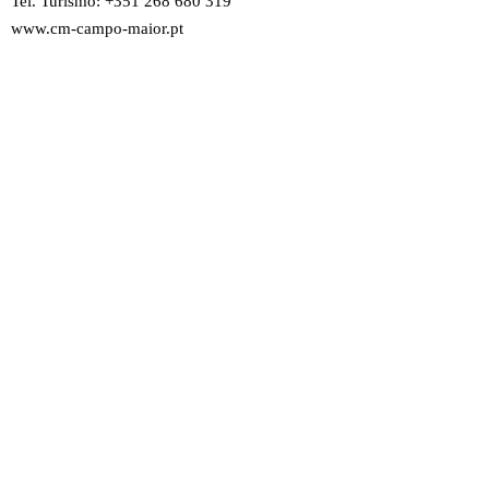
Tel. Turismo: +351 268 680 319
www.cm-campo-maior.pt