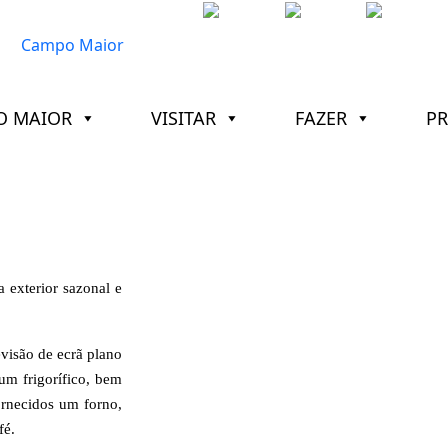
O MAIOR
VISITAR
FAZER
P
exterior sazonal e
evisão de ecrã plano
um frigorífico, bem
rnecidos um forno,
fé.