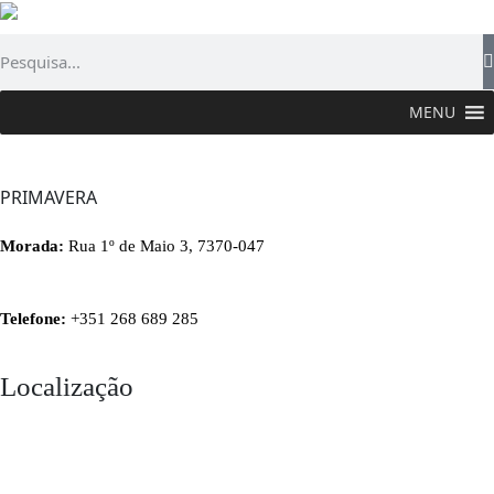
MENU
PROVAR >
Flor Gastronómica
>
Onde Comer
>
Primavera
PRIMAVERA
Morada:
Rua 1º de Maio 3, 7370-047
Telefone:
+351 268 689 285
Localização