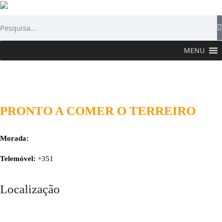
MENU
PROVAR >
Flor Gastronómica
>
Onde Comer
>
Pronto a Comer O
Terreiro
PRONTO A COMER O TERREIRO
Morada:
Telemóvel:
+351
Localização