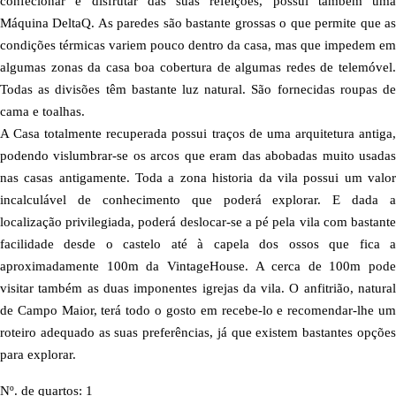
confecionar e disfrutar das suas refeições, possui também uma
Máquina DeltaQ. As paredes são bastante grossas o que permite que as
condições térmicas variem pouco dentro da casa, mas que impedem em
algumas zonas da casa boa cobertura de algumas redes de telemóvel.
Todas as divisões têm bastante luz natural. São fornecidas roupas de
cama e toalhas.
A Casa totalmente recuperada possui traços de uma arquitetura antiga,
podendo vislumbrar-se os arcos que eram das abobadas muito usadas
nas casas antigamente. Toda a zona historia da vila possui um valor
incalculável de conhecimento que poderá explorar. E dada a
localização privilegiada, poderá deslocar-se a pé pela vila com bastante
facilidade desde o castelo até à capela dos ossos que fica a
aproximadamente 100m da VintageHouse. A cerca de 100m pode
visitar também as duas imponentes igrejas da vila. O anfitrião, natural
de Campo Maior, terá todo o gosto em recebe-lo e recomendar-lhe um
roteiro adequado as suas preferências, já que existem bastantes opções
para explorar.
Nº. de quartos: 1