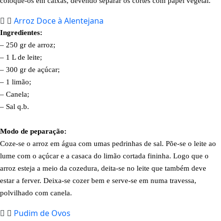
coloque-os em caixas, devendo separar os cortes com papel vegetal.
Arroz Doce à Alentejana
Ingredientes:
– 250 gr de arroz;
– 1 L de leite;
– 300 gr de açúcar;
– 1 limão;
– Canela;
– Sal q.b.
Modo de peparação:
Coze-se o arroz em água com umas pedrinhas de sal. Põe-se o leite ao
lume com o açúcar e a casaca do limão cortada fininha. Logo que o
arroz esteja a meio da cozedura, deita-se no leite que também deve
estar a ferver. Deixa-se cozer bem e serve-se em numa travessa,
polvilhado com canela.
Pudim de Ovos