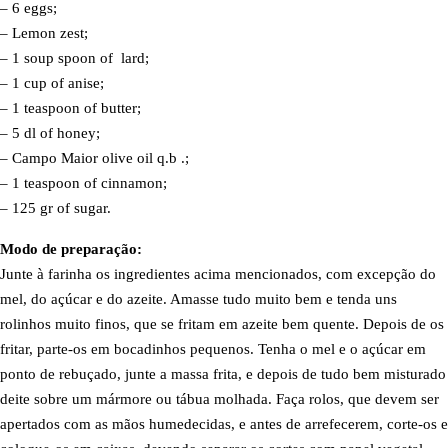
– 6 eggs;
– Lemon zest;
– 1 soup spoon of lard;
– 1 cup of anise;
– 1 teaspoon of butter;
– 5 dl of honey;
– Campo Maior olive oil q.b .;
– 1 teaspoon of cinnamon;
– 125 gr of sugar.
Modo de preparação:
Junte à farinha os ingredientes acima mencionados, com excepção do
mel, do açúcar e do azeite. Amasse tudo muito bem e tenda uns
rolinhos muito finos, que se fritam em azeite bem quente. Depois de os
fritar, parte-os em bocadinhos pequenos. Tenha o mel e o açúcar em
ponto de rebuçado, junte a massa frita, e depois de tudo bem misturado
deite sobre um mármore ou tábua molhada. Faça rolos, que devem ser
apertados com as mãos humedecidas, e antes de arrefecerem, corte-os e