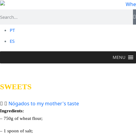
PT
ES
MENU
TASTE >
Gastronomic Flower
>
Sweets
SWEETS
Nógados to my mother's taste
Ingredients:
– 750g of wheat flour;
– 1 spoon of salt;