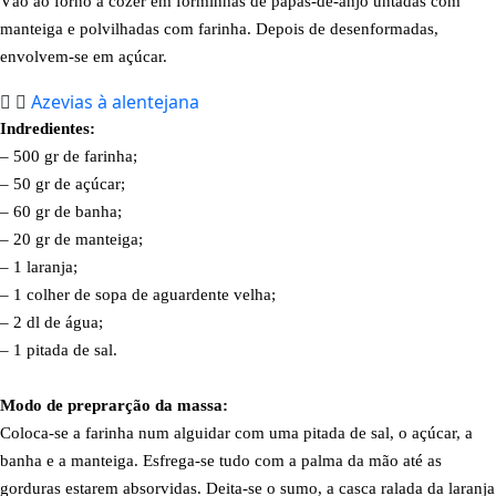
Vão ao forno a cozer em forminhas de papas-de-anjo untadas com
manteiga e polvilhadas com farinha. Depois de desenformadas,
envolvem-se em açúcar.
Azevias à alentejana
Indredientes:
– 500 gr de farinha;
– 50 gr de açúcar;
– 60 gr de banha;
– 20 gr de manteiga;
– 1 laranja;
– 1 colher de sopa de aguardente velha;
– 2 dl de água;
– 1 pitada de sal.
Modo de preprarção da massa:
Coloca-se a farinha num alguidar com uma pitada de sal, o açúcar, a
banha e a manteiga. Esfrega-se tudo com a palma da mão até as
gorduras estarem absorvidas. Deita-se o sumo, a casca ralada da laranja